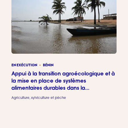
EN EXÉCUTION
BÉNIN
Appui à la transition agroécologique et à
la mise en place de systèmes
alimentaires durables dans la...
Agriculture, sylviculture et pêche
Appui à 