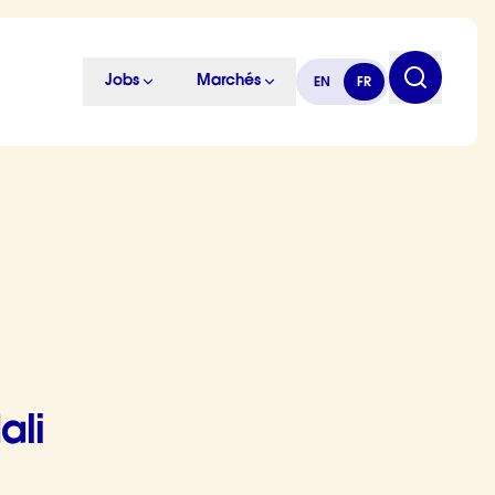
Jobs
Marchés
EN
FR
ali