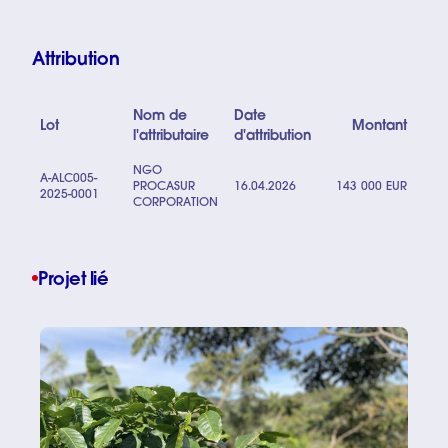
Attribution
Nom de
Date
Lot
Montant
l'attributaire
d'attribution
NGO
A-ALC005-
PROCASUR
16.04.2026
143 000 EUR
2025-0001
CORPORATION
Projet lié