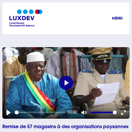
Aller au contenu principal
MENU
LuxDev
Play
03:02
Play
Mute
Ent
Remise de 57 magasins à des organisations paysannes
ful