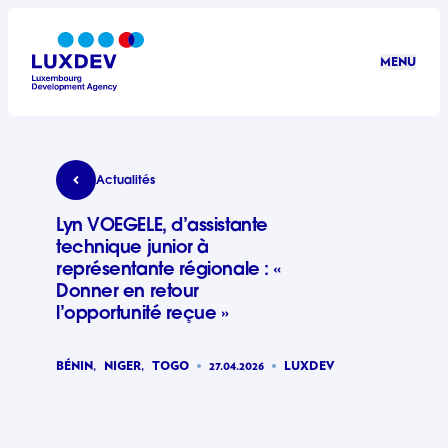
Aller au contenu principal
MENU
LuxDev
Lyn VOEGELE, d’assistante technique junior à repr
Actualités
Lyn VOEGELE, d’assistante
technique junior à
représentante régionale : «
Donner en retour
l’opportunité reçue »
BÉNIN,
NIGER,
TOGO
27.04.2026
LUXDEV