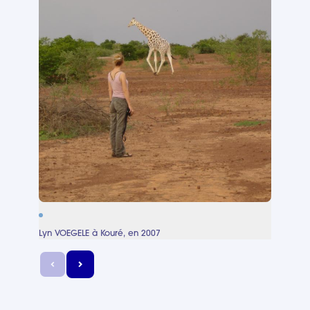
Activi
Lyn VOEGELE à Kouré, en 2007