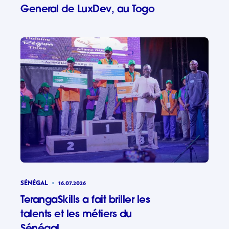
General de LuxDev, au Togo
Vers une 
SÉNÉGAL
16.07.2026
TerangaSkills a fait briller les
talents et les métiers du