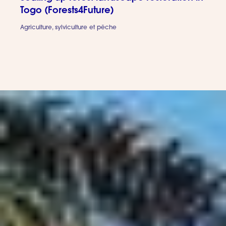
Togo (Forests4Future)
Agriculture, sylviculture et pêche
Scaling u