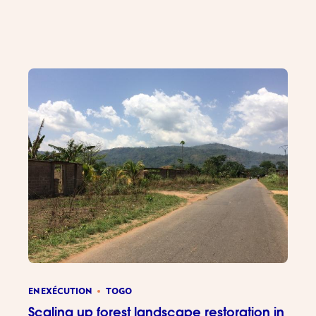
Initiativ
EN EXÉCUTION
TOGO
Scaling up forest landscape restoration in