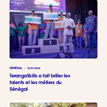
SÉNÉGAL
16.07.2026
TerangaSkills a fait briller les
talents et les métiers du
Sénégal
TerangaSki