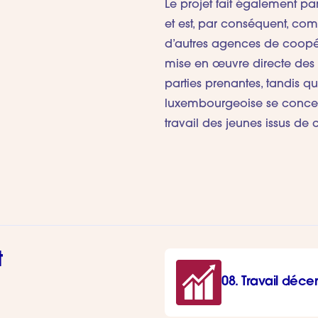
Le projet fait également part
et est, par conséquent, co
d’autres agences de coopér
mise en œuvre directe des 
parties prenantes, tandis qu
luxembourgeoise se concent
travail des jeunes issus de 
t
08. Travail déc