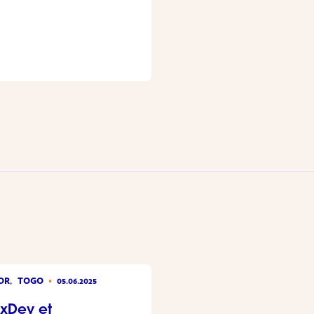
OR,
TOGO
05.06.2025
uxDev et