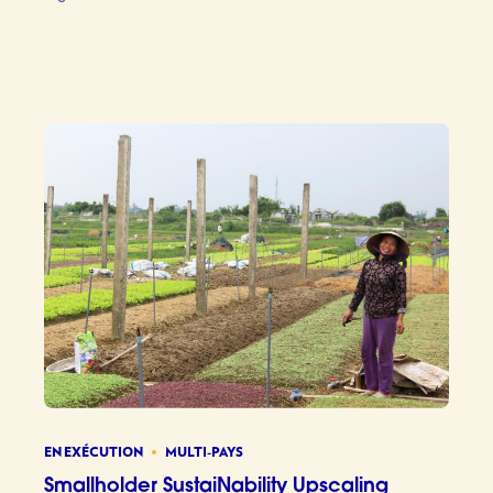
Pôle de 
EN EXÉCUTION
MULTI-PAYS
Smallholder SustaiNability Upscaling