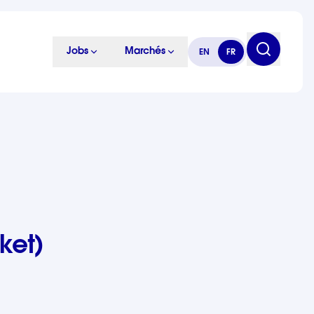
Jobs
Marchés
EN
FR
ket)