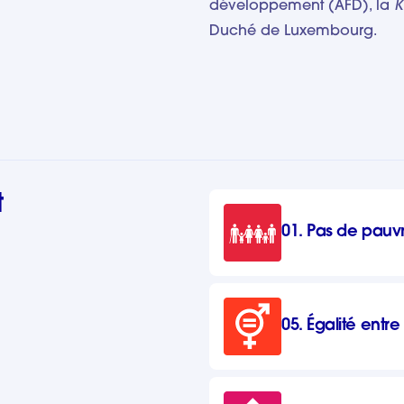
développement (AFD), la
K
Duché de Luxembourg.
t
01. Pas de pauv
05. Égalité entr