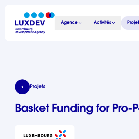
Aller au contenu principal
Agence
Activités
Projet
LuxDev
Basket Funding for Pro-Poor Development (PPD-Ba
Projets
Basket Funding for Pro