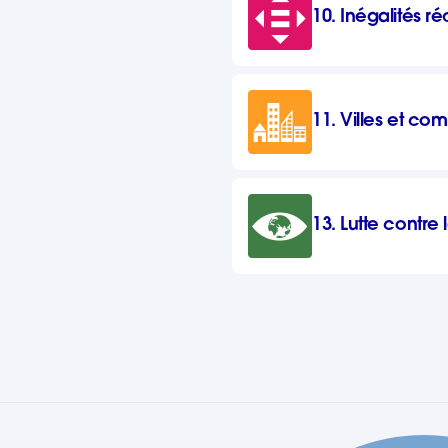
10. Inégalités r
11. Villes et co
13. Lutte contr