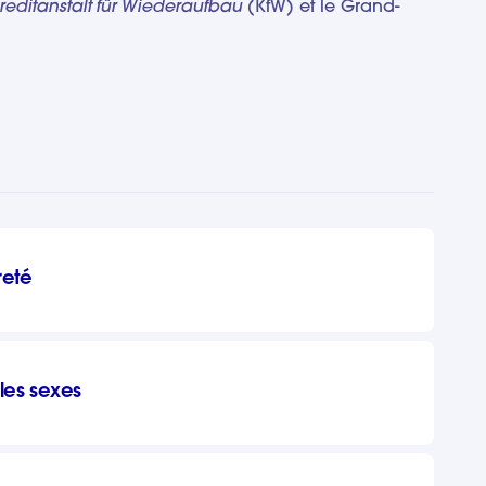
reditanstalt für Wiederaufbau
(KfW) et le Grand-
reté
e les sexes