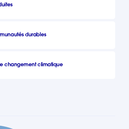
éduites
mmunautés durables
e le changement climatique